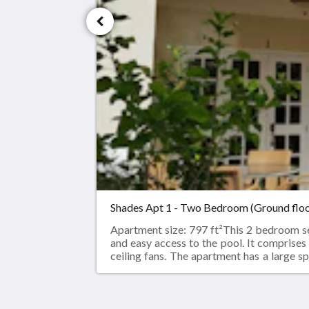
Shades Apt 1 - Two Bedroom (Ground floo
Apartment size: 797 ft²This 2 bedroom sel
and easy access to the pool. It comprise
ceiling fans. The apartment has a large 
room.Smoking is not permitted in the ap
radioIron / ironing boardFree WIFI