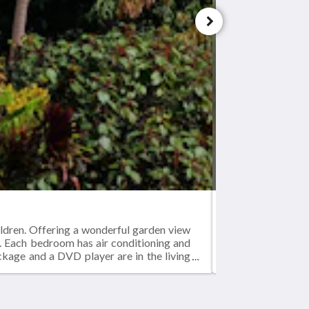
Shades Apt 2 - T
ildren. Offering a wonderful garden view
Apartment size: 7
. Each bedroom has air conditioning and
and easy access 
ckage and a DVD player are in the living
ceiling fans. The
)Hair dryerIn-room safeTelevisionClock
room.Smoking is 
radioIron / ironi