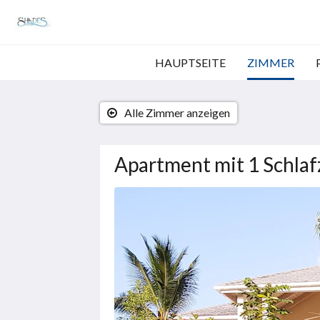
HAUPTSEITE
ZIMMER
Alle Zimmer anzeigen
Apartment mit 1 Schla
Es
wird
unten
eine
Slideshow
angezeigt.
Bitte
tippen
Sie
auf