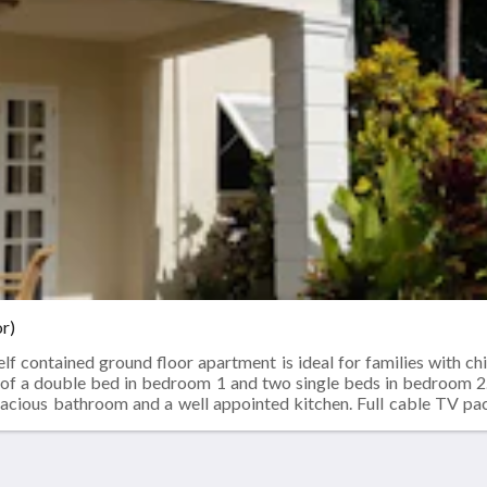
r)
f contained ground floor apartment is ideal for families with ch
s of a double bed in bedroom 1 and two single beds in bedroom 2
spacious bathroom and a well appointed kitchen. Full cable TV pa
artmentsPremium TV channelAir ConditioningHousekeeping (daily