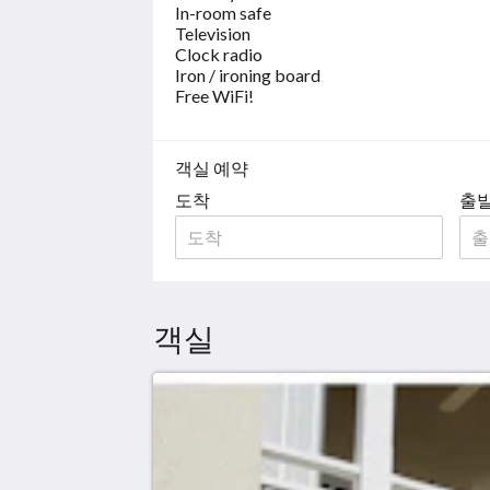
In-room safe
Television
Clock radio
Iron / ironing board
Free WiFi!
객실 예약
도착
출
객실