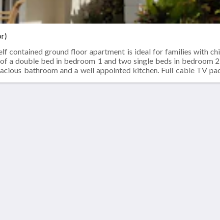
r)
f contained ground floor apartment is ideal for families with ch
s of a double bed in bedroom 1 and two single beds in bedroom 2
spacious bathroom and a well appointed kitchen. Full cable TV pa
artmentsPremium TV channelAir ConditioningHousekeeping (daily
Català
简体
繁體
Dansk
Nederlands