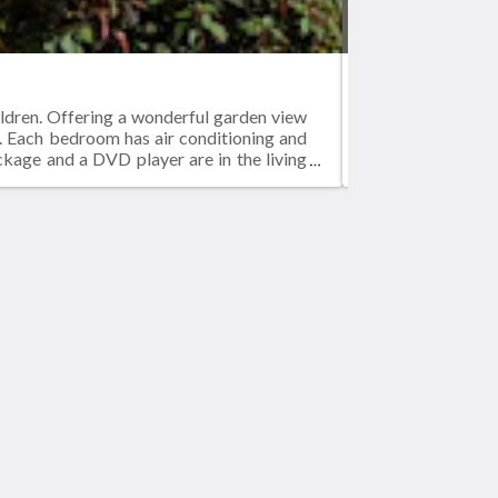
Shades Apt 2 - T
ildren. Offering a wonderful garden view
Apartment size: 7
. Each bedroom has air conditioning and
and easy access 
ckage and a DVD player are in the living
ceiling fans. The
)Hair dryerIn-room safeTelevisionClock
room.Smoking is 
radioIron / ironi
소셜 미디어
Powered by
Little Hotelier
.