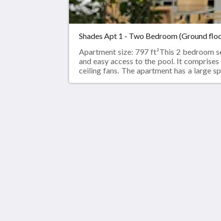
Shades Apt 1 - Two Bedroom (Ground floo
Apartment size: 797 ft²This 2 bedroom sel
and easy access to the pool. It comprise
ceiling fans. The apartment has a large 
room.Smoking is not permitted in the ap
radioIron / ironing boardFree WIFI
Shades of Barbados
Laynes Road
Paynes Bay St James BB24009
Barbados
+12464326697
info@shadesofbarbados.com
2026
All rights reserved