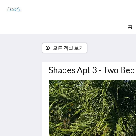
홈
모든 객실 보기
Shades Apt 3 - Two Bedr
다
음
은
회
전
식
입
니
다.
이