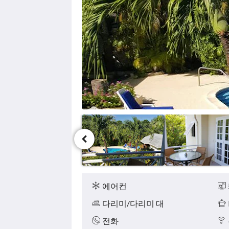
미
지
를
탐
색
하
려
면
다
음
및
이
전
버
튼
을
누
편
르
의
세
시
에어컨
요.
설
다리미/다리미 대
전화