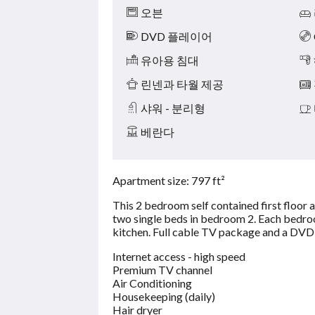
오븐
DVD 플레이어
유아용 침대
린넨과 타월 제공
샤워 - 분리형
베란다
Apartment size: 797 ft²
This 2 bedroom self contained first floor
two single beds in bedroom 2. Each bedroo
kitchen. Full cable TV package and a DVD p
Internet access - high speed
Premium TV channel
Air Conditioning
Housekeeping (daily)
Hair dryer